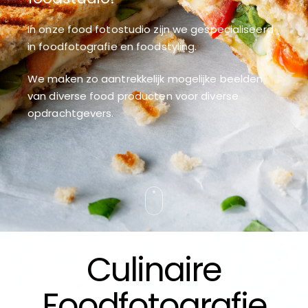
In onze food fotostudio zijn we gespecialiseerd
in foodfotografie en foodstyling.
We maken zo aantrekkelijk mogelijke beelden
van diverse food producten voor diverse
opdrachtgevers.
Culinaire
Foodfotografie