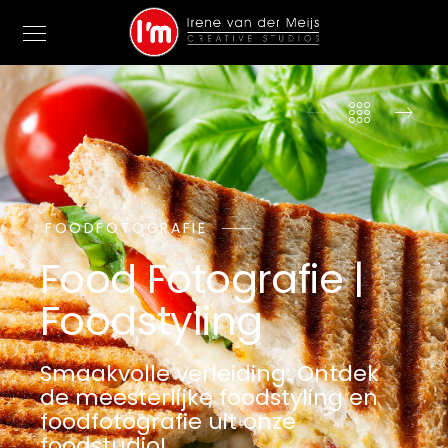
FOODFOTOGRAFIE
Food Fotografie |
Foodstyling
Smaakvolle verleiding: Ontdek
de meesterlijke foodstyling en
foodfotografie uit onze
foodstudio!