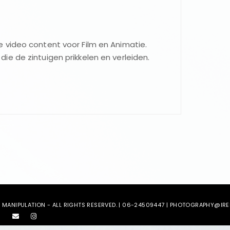
 video content voor Film en Animatie.
e de zintuigen prikkelen en verleiden.
MANIPULATION - ALL RIGHTS RESERVED. | 06-24509447 | PHOTOGRAPHY@IREN