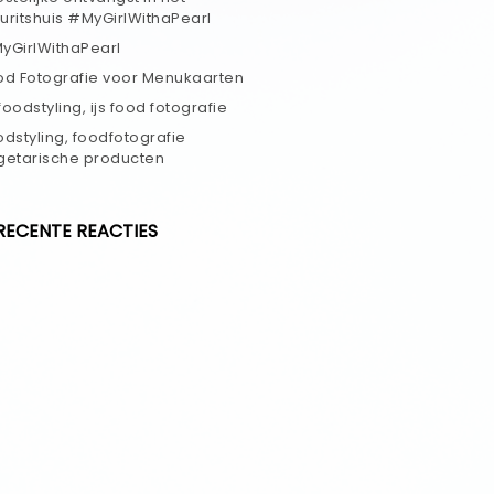
uritshuis #MyGirlWithaPearl
yGirlWithaPearl
od Fotografie voor Menukaarten
 foodstyling, ijs food fotografie
odstyling, foodfotografie
getarische producten
RECENTE REACTIES