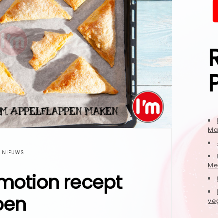
Ma
NIEUWS
Me
motion recept
pen
ve