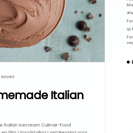
Ma
#M
Fo
ijs
Fo
ve
NIEUWS
memade Italian
Italian Icecream Culinair-Food
en film | Foodstyling | setdressing voor