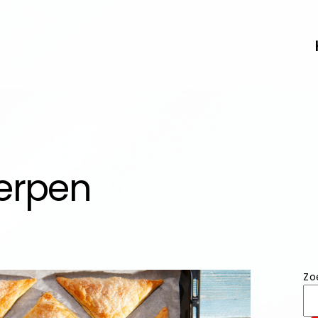
erpen
Zo