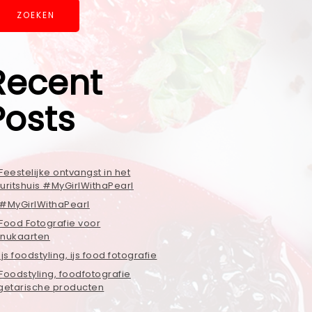
ZOEKEN
Recent
Posts
Feestelijke ontvangst in het
uritshuis #MyGirlWithaPearl
#MyGirlWithaPearl
Food Fotografie voor
nukaarten
ijs foodstyling, ijs food fotografie
Foodstyling, foodfotografie
getarische producten