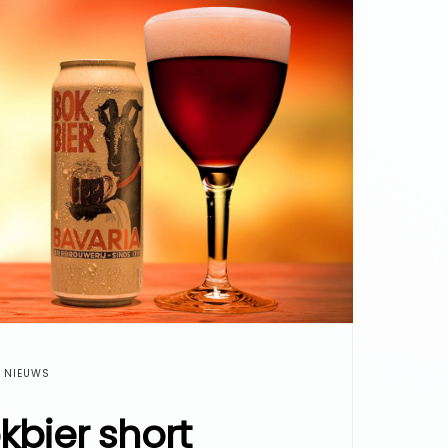
NIEUWS
kbier short