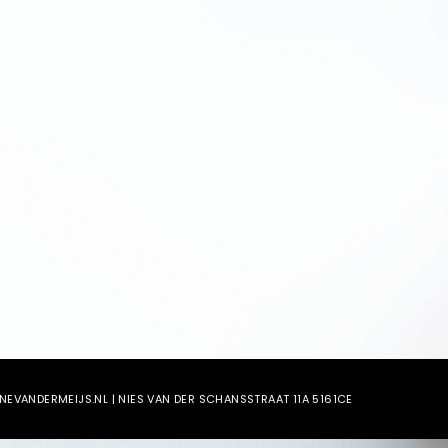
EVANDERMEIJS.NL | NIES VAN DER SCHANSSTRAAT 11A 5161CE