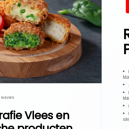
Ma
Me
NIEUWS
rafie Vlees en
ve
che producten