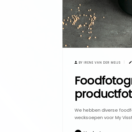
BY IRENE VAN DER MEIJS
Foodfotogr
productfo
We hebben diverse foodfo
wecksoepen voor My Viss