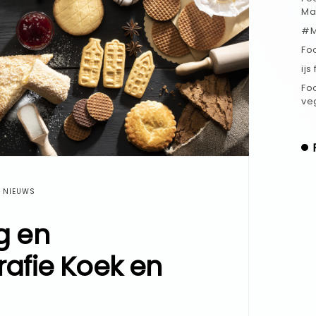
Ma
#M
Fo
ijs
Fo
ve
NIEUWS
g en
rafie Koek en