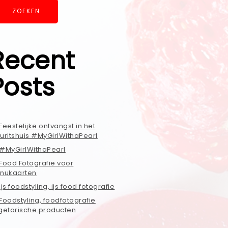
ZOEKEN
Recent
Posts
Feestelijke ontvangst in het
uritshuis #MyGirlWithaPearl
#MyGirlWithaPearl
Food Fotografie voor
nukaarten
ijs foodstyling, ijs food fotografie
Foodstyling, foodfotografie
getarische producten