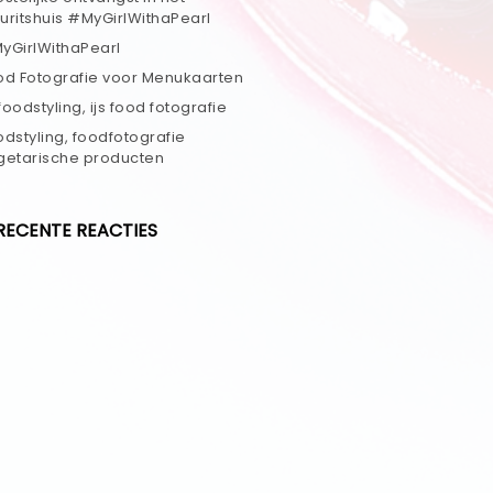
uritshuis #MyGirlWithaPearl
yGirlWithaPearl
od Fotografie voor Menukaarten
 foodstyling, ijs food fotografie
odstyling, foodfotografie
getarische producten
RECENTE REACTIES