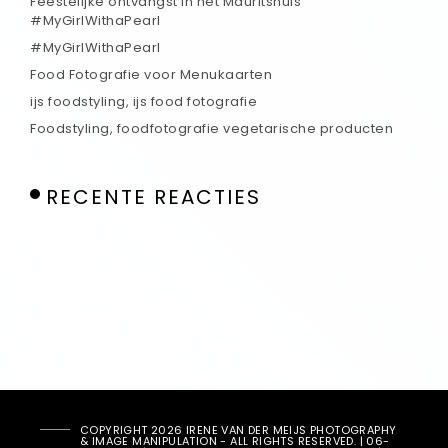
Feestelijke ontvangst in het Mauritshuis
#MyGirlWithaPearl
#MyGirlWithaPearl
Food Fotografie voor Menukaarten
ijs foodstyling, ijs food fotografie
Foodstyling, foodfotografie vegetarische producten
RECENTE REACTIES
COPYRIGHT 2026 IRENE VAN DER MEIJS PHOTOGRAPHY
& IMAGE MANIPULATION - ALL RIGHTS RESERVED. | 06-