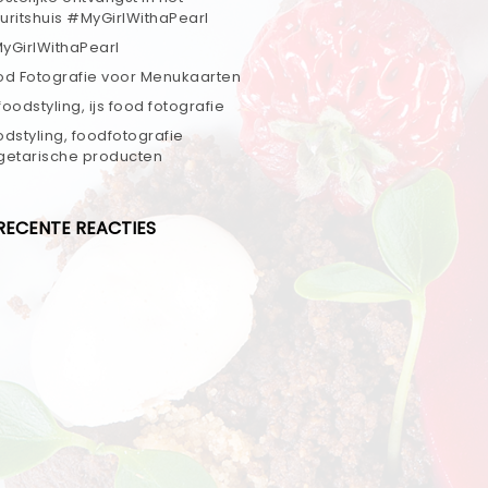
uritshuis #MyGirlWithaPearl
yGirlWithaPearl
od Fotografie voor Menukaarten
 foodstyling, ijs food fotografie
odstyling, foodfotografie
getarische producten
RECENTE REACTIES