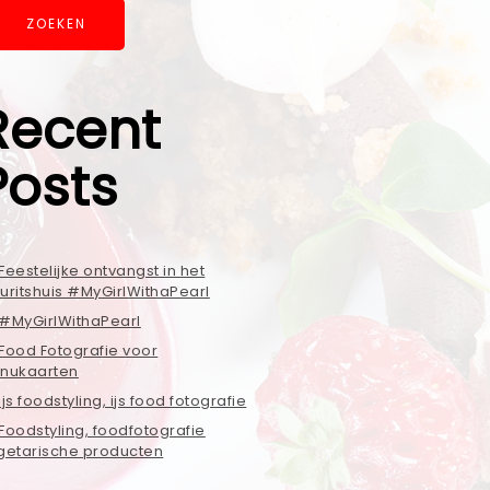
ZOEKEN
Recent
Posts
Feestelijke ontvangst in het
uritshuis #MyGirlWithaPearl
#MyGirlWithaPearl
Food Fotografie voor
nukaarten
ijs foodstyling, ijs food fotografie
Foodstyling, foodfotografie
getarische producten