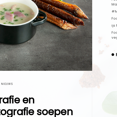
Ma
#M
Fo
ijs
Fo
ve
NIEUWS
afie en
tografie soepen