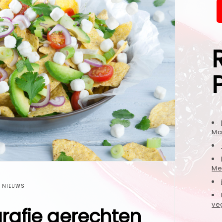
Ma
Me
NIEUWS
ve
grafie gerechten