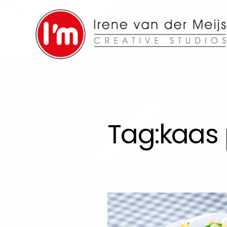
Tag:
kaas 