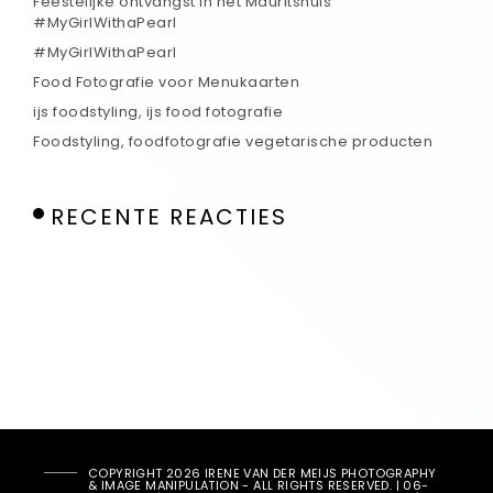
Feestelijke ontvangst in het Mauritshuis
#MyGirlWithaPearl
#MyGirlWithaPearl
Food Fotografie voor Menukaarten
ijs foodstyling, ijs food fotografie
Foodstyling, foodfotografie vegetarische producten
RECENTE REACTIES
COPYRIGHT 2026 IRENE VAN DER MEIJS PHOTOGRAPHY
& IMAGE MANIPULATION - ALL RIGHTS RESERVED. | 06-