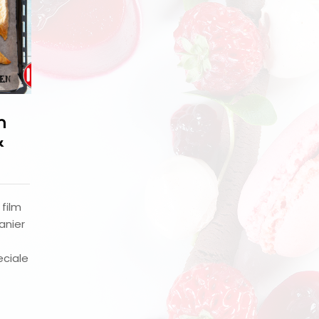
n
&
film
anier
ciale